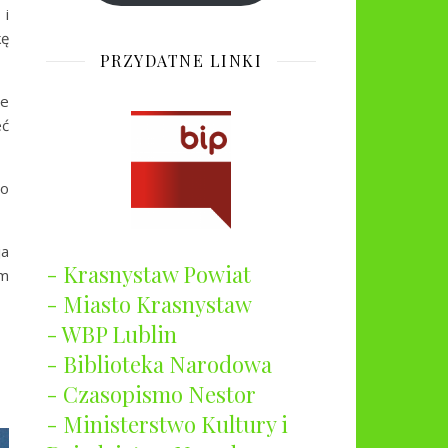
 i
kę
PRZYDATNE LINKI
ne
eć
To
ja
- Krasnystaw Powiat
em
- Miasto Krasnystaw
- WBP Lublin
- Biblioteka Narodowa
- Czasopismo Nestor
- Ministerstwo Kultury i