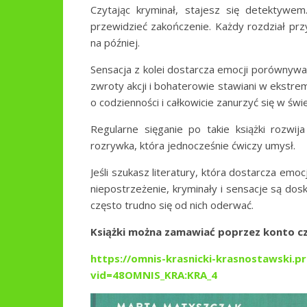
Czytając kryminał, stajesz się detektywe
przewidzieć zakończenie. Każdy rozdział przy
na później.
Sensacja z kolei dostarcza emocji porównywal
zwroty akcji i bohaterowie stawiani w ekstre
o codzienności i całkowicie zanurzyć się w świ
Regularne sięganie po takie książki rozwij
rozrywka, która jednocześnie ćwiczy umysł.
Jeśli szukasz literatury, która dostarcza emoc
niepostrzeżenie, kryminały i sensacje są d
często trudno się od nich oderwać.
Książki można zamawiać poprzez konto czy
https://omnis-krasnicki-krasnostawski.p
vid=48OMNIS_KRA:KRA_4