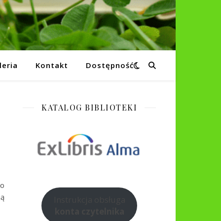
leria
Kontakt
Dostępność
KATALOG BIBLIOTEKI
ko
ją
Instrukcja obsługa
konta czytelnika