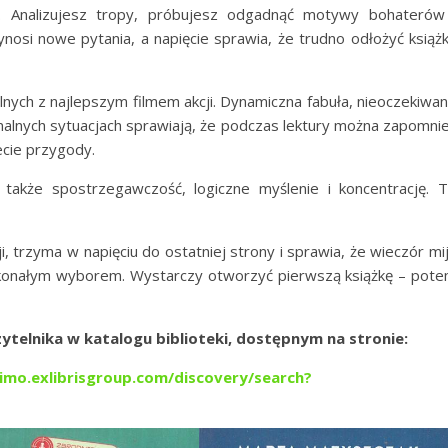
m. Analizujesz tropy, próbujesz odgadnąć motywy bohaterów
nosi nowe pytania, a napięcie sprawia, że trudno odłożyć książ
nych z najlepszym filmem akcji. Dynamiczna fabuła, nieoczekiwa
malnych sytuacjach sprawiają, że podczas lektury można zapomni
ecie przygody.
a także spostrzegawczość, logiczne myślenie i koncentrację. 
ji, trzyma w napięciu do ostatniej strony i sprawia, że wieczór mi
oskonałym wyborem. Wystarczy otworzyć pierwszą książkę – pot
telnika w katalogu biblioteki, dostępnym na stronie:
rimo.exlibrisgroup.com/discovery/search?