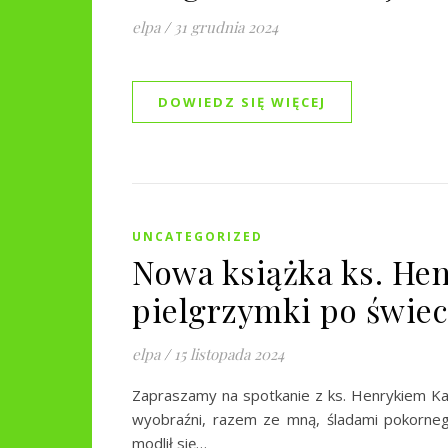
elpa
/
31 grudnia 2024
DOWIEDZ SIĘ WIĘCEJ
UNCATEGORIZED
Nowa książka ks. He
pielgrzymki po świec
elpa
/
15 listopada 2024
Zapraszamy na spotkanie z ks. Henrykiem Kap
wyobraźni, razem ze mną, śladami pokorneg
modlił się…