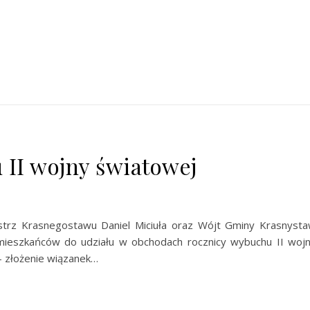
 II wojny światowej
istrz Krasnegostawu Daniel Miciuła oraz Wójt Gminy Krasnyst
mieszkańców do udziału w obchodach rocznicy wybuchu II woj
– złożenie wiązanek…