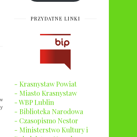
PRZYDATNE LINKI
- Krasnystaw Powiat
- Miasto Krasnystaw
aw
- WBP Lublin
ny
- Biblioteka Narodowa
- Czasopismo Nestor
- Ministerstwo Kultury i