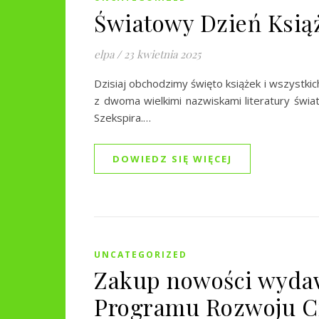
Światowy Dzień Książ
elpa
/
23 kwietnia 2025
Dzisiaj obchodzimy święto książek i wszystkic
z dwoma wielkimi nazwiskami literatury świat
Szekspira.…
DOWIEDZ SIĘ WIĘCEJ
UNCATEGORIZED
Zakup nowości wyda
Programu Rozwoju C