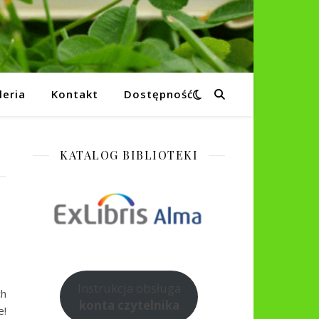
leria
Kontakt
Dostępność
KATALOG BIBLIOTEKI
Instrukcja obsługa
ch
konta czytelnika
e!